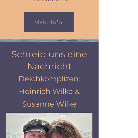
Mehr Info
Schreib uns eine
Nachricht
Deichkomplizen:
Heinrich Wilke &
Susanne Wilke